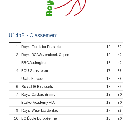
U14pB - Classement
1
Royal Excelsior Brussels
18
53
2
Royal BC Wezembeek Oppem
18
42
RBC Auderghem
18
42
4
BCU Ganshoren
17
38
Uccle Europe
18
38
6
Royal IV Brussels
18
33
7
Royal Castors Braine
18
30
Basket Academy VLV
18
30
9
Royal Waterloo Basket
17
29
10
BC École Européenne
18
20