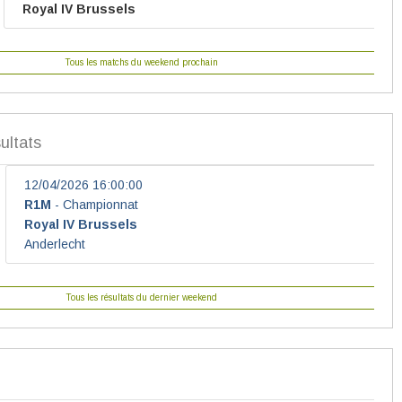
V Brussels
Tous les matchs du weekend prochain
ultats
026 16:00:00
hampionnat
V Brussels
85
ht
68
Tous les résultats du dernier weekend