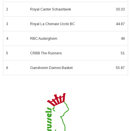
2
Royal Canter Schaerbeek
30.33
3
Royal La Chenaie Uccle BC
44.87
4
RBC Auderghem
49
5
CRBB The Runners
51
6
Ganshoren Dames Basket
55.87