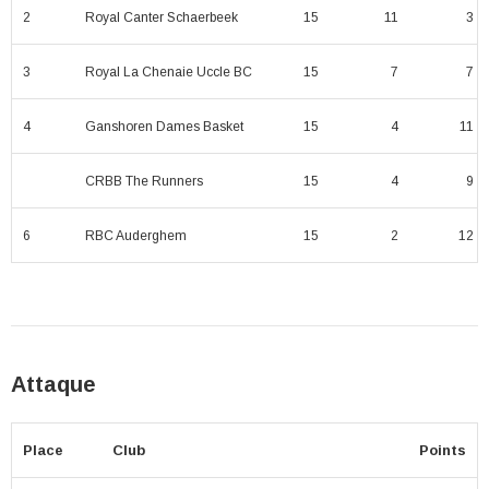
2
Royal Canter Schaerbeek
15
11
3
3
Royal La Chenaie Uccle BC
15
7
7
4
Ganshoren Dames Basket
15
4
11
CRBB The Runners
15
4
9
6
RBC Auderghem
15
2
12
Attaque
Place
Club
Points