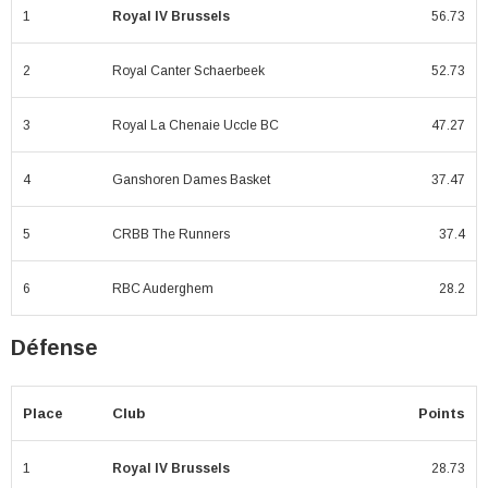
1
Royal IV Brussels
56.73
2
Royal Canter Schaerbeek
52.73
3
Royal La Chenaie Uccle BC
47.27
4
Ganshoren Dames Basket
37.47
5
CRBB The Runners
37.4
6
RBC Auderghem
28.2
Défense
Place
Club
Points
1
Royal IV Brussels
28.73