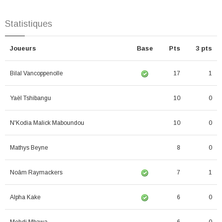
Statistiques
Joueurs
Base
Pts
3 pts
Bilal Vancoppenolle
17
1
Yaël Tshibangu
10
0
N'Kodia Malick Maboundou
10
0
Mathys Beyne
8
0
Noâm Raymackers
7
1
Alpha Kake
6
0