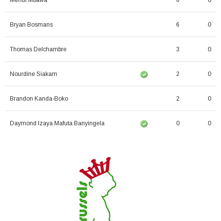
Mehdi Mbawa
6
0
Bryan Bosmans
6
0
Thomas Delchambre
3
0
Nourdine Siakam
2
0
Brandon Kanda-Boko
2
0
Daymond Izaya Mafuta Banyingela
0
0