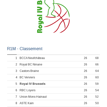
R1M - Classement
1
BCCA Neufchâteau
26
68
2
Royal BC Ninane
26
66
3
Castors Braine
26
64
4
BC Verviers
26
60
5
Royal IV Brussels
26
59
6
RBC Loyers
26
54
7
Union Mons-Hainaut
26
52
8
ASTE Kain
26
50