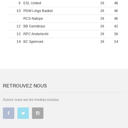
9
ESL United
26
48
10
RSW Liège Basket
26
46
RCS Natoye
26
46
12
BB Gembloux
26
42
13
RPC Anderlecht
26
38
14
BC Sprimont
26
34
RETROUVEZ NOUS
Suivez nous sur les medias sociaux