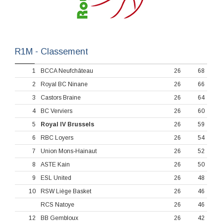
R1M - Classement
1
BCCA Neufchâteau
26
68
2
Royal BC Ninane
26
66
3
Castors Braine
26
64
4
BC Verviers
26
60
5
Royal IV Brussels
26
59
6
RBC Loyers
26
54
7
Union Mons-Hainaut
26
52
8
ASTE Kain
26
50
9
ESL United
26
48
10
RSW Liège Basket
26
46
RCS Natoye
26
46
12
BB Gembloux
26
42