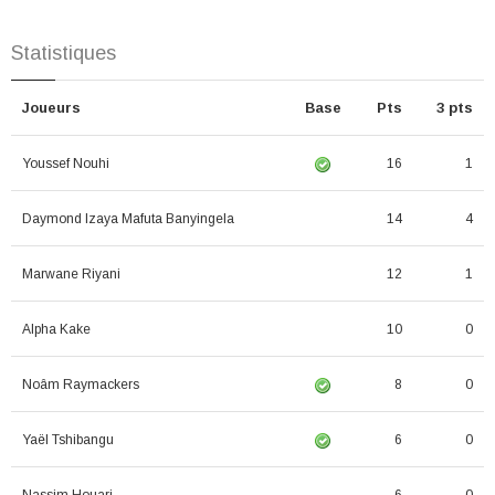
Statistiques
Joueurs
Base
Pts
3 pts
Youssef Nouhi
16
1
Daymond Izaya Mafuta Banyingela
14
4
Marwane Riyani
12
1
Alpha Kake
10
0
Noâm Raymackers
8
0
Yaël Tshibangu
6
0