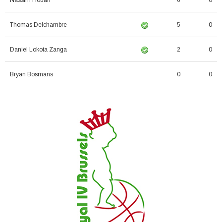
Nassim Houari
6
0
Thomas Delchambre
5
0
Daniel Lokota Zanga
2
0
Bryan Bosmans
0
0